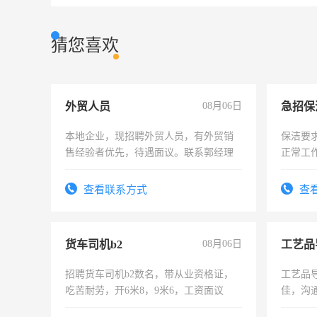
猜您喜欢
外贸人员
08月06日
本地企业，现招聘外贸人员，有外贸销
保洁要
售经验者优先，待遇面议。联系郭经理
正常工
责任心
录，客
查看联系方式
查
懂电脑
能力，
货车司机b2
08月06日
工艺品
招聘货车司机b2数名，带从业资格证，
工艺品导
吃苦耐劳，开6米8，9米6，工资面议
佳，沟
上进心