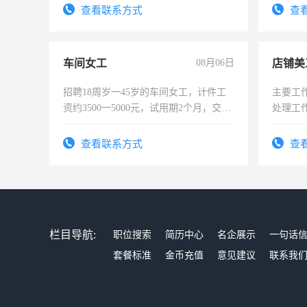
查看联系方式
查
车间女工
08月06日
店铺美
招聘18周岁一45岁的车间女工，计件工
主要工
资约3500一5000元，试用期2个月，交五
处理工
险，有年薪假，年底福利
作时间
查看联系方式
查
栏目导航:
职位搜索
简历中心
名企展示
一句话
套餐标准
金币充值
意见建议
联系我