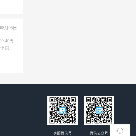
08月06日
0-40周
无不良嗜
准八人间住
倒，每月
0小时
客服微信号
微信公众号