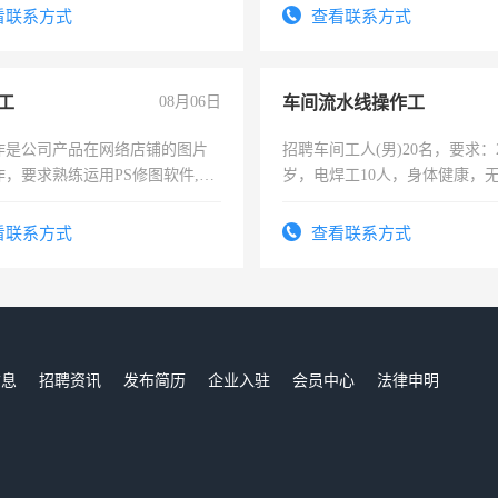
看联系方式
查看联系方式
工
08月06日
车间流水线操作工
作是公司产品在网络店铺的图片
招聘车间工人(男)20名，要求：2
作，要求熟练运用PS修图软件,工
岁，电焊工10人，身体健康，
每天8小时，待遇优厚。
好。薪资：4500-7000元，标
宿，免费发放劳保用品，两班
看联系方式
查看联系方式
25号准时发放工资，工作时间1
信息
招聘资讯
发布简历
企业入驻
会员中心
法律申明
们