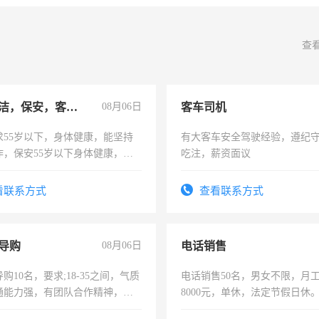
查
急招保洁，保安，客服，工程
08月06日
客车司机
求55岁以下，身体健康，能坚持
有大客车安全驾驶经验，遵纪
作，保安55岁以下身体健康，有
吃注，薪资面议
形象端庄，遵纪守法，无犯罪记
服要求45岁以下高中以上文化，
看联系方式
查看联系方式
工作认真，性格开朗有良好沟通
工程，懂水电维修。
导购
08月06日
电话销售
购10名，要求;18-35之间，气质
电话销售50名，男女不限，月工资
通能力强，有团队合作精神，有
8000元，单休，法定节假日休
，有工作经验者优先！