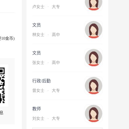
卢女士
·
大专
文员
林女士
·
高中
10金币)
文员
张女士
·
高中
行政/后勤
曾女士
·
大专
教师
息
刘女士
·
大专