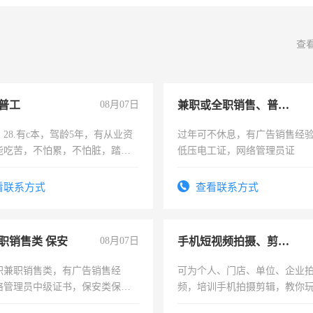
查
普工
08月07日
兼职或全职销售、普工、维修
28.有c本，驾龄5年，有从业资
过年可不休息，有广告销售经
能吃苦，不怕累，不怕脏，踏
低压电工证，网络管理员证
求稳定工作一份，保险不干
看联系方式
查看联系方式
职销售类 保安
08月07日
手机短视频拍摄、剪辑、抖音快手
职兼职销售类，有广告销售经
可为个人、门店、单位、企业
络管理员中级证书，保安类保安
频，培训手机拍摄剪辑，教你
形象岗或幼儿园保安，维修水电
可为个人、门店、单位、企业