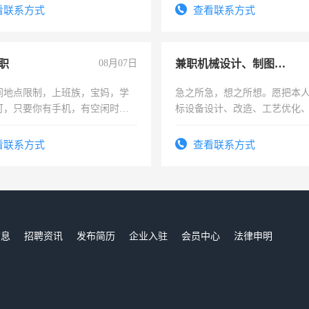
压电工证和十几年工作经验
频，培训手机拍摄剪辑，教你
看联系方式
查看联系方式
音！你也可以成为拍摄达人！
成为拍摄达人！
职
08月07日
兼职机械设计、制图、设备改造
间地点限制，上班族，宝妈，学
急之所急，想之所想。愿把本
可，只要你有手机，有空闲时
标设备设计、改造、工艺优化
单一结，一天二三十不成问题，
作和分解的经验与您分享。 真
四五十，每天挣零花钱没问题！
结识有识之士，共享未来。
看联系方式
查看联系方式
信息
招聘资讯
发布简历
企业入驻
会员中心
法律申明
们