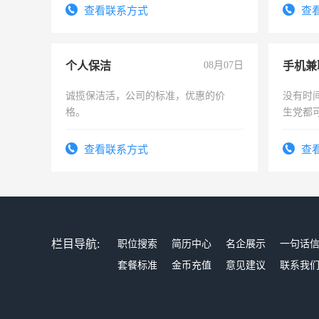
有高低
查看联系方式
查
个人保洁
08月07日
手机兼
诚揽保洁活，公司的标准，优惠的价
没有时
格。
生党都
间，一
勤快的
查看联系方式
查
栏目导航:
职位搜索
简历中心
名企展示
一句话
套餐标准
金币充值
意见建议
联系我