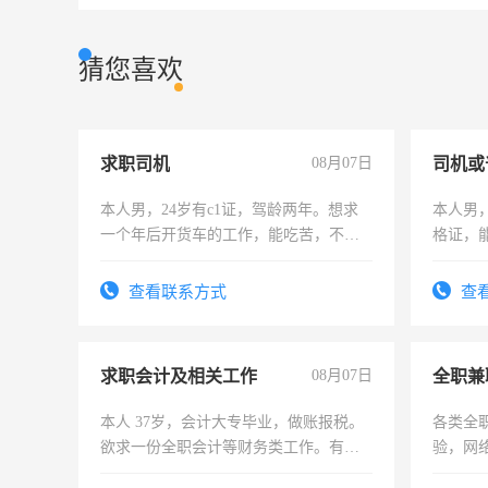
猜您喜欢
求职司机
08月07日
司机或
本人男，24岁有c1证，驾龄两年。想求
本人男，
一个年后开货车的工作，能吃苦，不怕
格证，
加班。
实，需
查看联系方式
查
求职会计及相关工作
08月07日
全职兼
本人 37岁，会计大专毕业，做账报税。
各类全
欲求一份全职会计等财务类工作。有会
验，网
计证
队长，