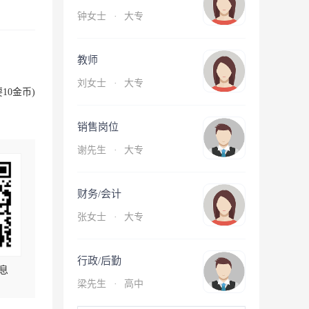
钟女士
·
大专
教师
刘女士
·
大专
10金币)
销售岗位
谢先生
·
大专
财务/会计
张女士
·
大专
行政/后勤
息
梁先生
·
高中