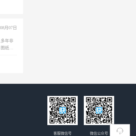
玩转抖
你也可以
08月07日
人多年非
、图纸制
诚合作，
客服微信号
微信公众号