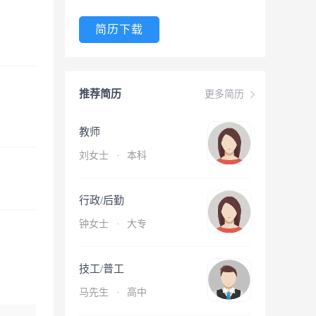
简历下载
推荐简历
更多简历
教师
刘女士
·
本科
行政/后勤
钟女士
·
大专
技工/普工
马先生
·
高中