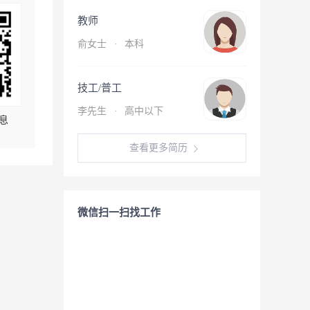
教师
俞女士
·
本科
技工/普工
李先生
·
高中以下
息
查看更多简历
微信扫一扫找工作