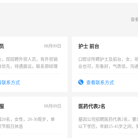
查
员
08月09日
护士 前台
业，现招聘外贸人员，有外贸销
口腔诊所聘护士及前台，女，
者优先，待遇面议。联系郭经理
业也可，形象好，气质佳，沟
强。面试，周日休息。
看联系方式
查看联系方式
服
08月09日
医药代表2名
20名，女性，20-30周岁，单
基因公司招聘医药代表2名，要
家节假日休息
以下学历，年龄25-45岁之间，
可，需要具有营销经验，从事