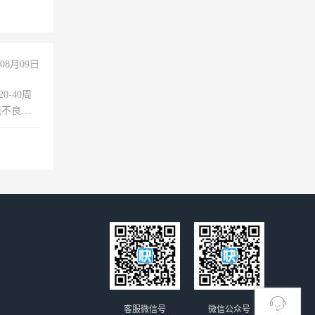
+绩效，
08月09日
0-40周
无不良嗜
准八人间住
倒，每月
0小时
客服微信号
微信公众号