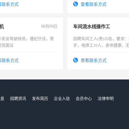
表或者有医学资质的优先，底薪
看联系方式
查看联系方式
交五险。
机
08月09日
车间流水线操作工
车安全驾驶经验，遵纪守法，管
招聘车间工人(男)20名，要求：2
薪资面议
岁，电焊工10人，身体健康，
好。薪资：4500-7000元，标
宿，免费发放劳保用品，两班
看联系方式
查看联系方式
25号准时发放工资，工作时间1
信息
招聘资讯
发布简历
企业入驻
会员中心
法律申明
们