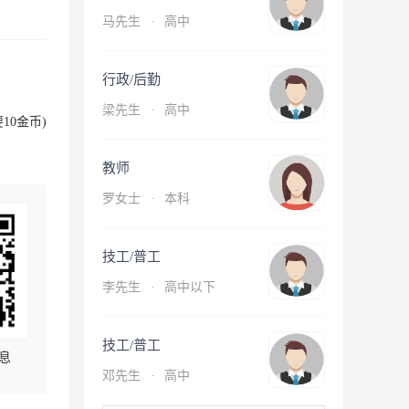
马先生
·
高中
行政/后勤
梁先生
·
高中
10金币)
教师
罗女士
·
本科
技工/普工
李先生
·
高中以下
技工/普工
息
邓先生
·
高中