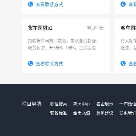
太太等。
查看联系方式
查
货车司机b2
08月09日
客车司
招聘货车司机b2数名，带从业资格证，
有大客
吃苦耐劳，开6米8，9米6，工资面议
吃注，
查看联系方式
查
栏目导航:
职位搜索
简历中心
名企展示
一句话
套餐标准
金币充值
意见建议
联系我