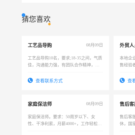
猜您喜欢
工艺品导购
08月09日
外贸人
工艺品导购10名，要求;18-35之间，气质
本地企
佳，沟通能力强，有团队合作精神，有
售经验
上进心，有工作经验者优先！
查看联系方式
查
家庭保洁师
08月09日
售后客
家庭保洁师。要求：50周岁以下、女
售后客服
性、干净利索，月薪4000+，工作轻松，
休，国
时间灵活，不需坐班，适合宝妈、全职